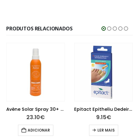
PRODUTOS RELACIONADOS
Epitact Epitheliu Dedeira Tl
Super Creme Fixador Próteses Sem Sabor 40 g
9.15
€
11.10
€
LER MAIS
ADICIONAR