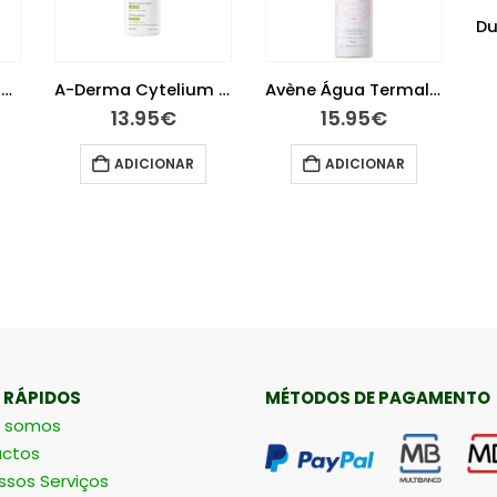
Avène Leite Limpeza 200 ml
A-Derma Cytelium Spray Secante 100 ml
Avène Água Termal 300ml
13.95
€
15.95
€
ADICIONAR
ADICIONAR
 RÁPIDOS
MÉTODOS DE PAGAMENTO
 somos
ctos
ssos Serviços