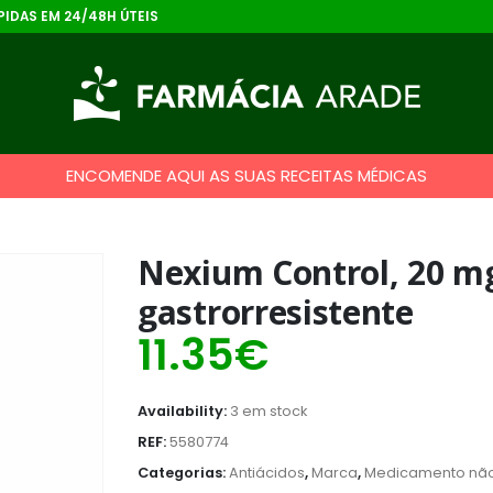
IDAS EM 24/48H ÚTEIS
ENCOMENDE AQUI AS SUAS RECEITAS MÉDICAS
Nexium Control, 20 m
gastrorresistente
11.35
€
Availability:
3 em stock
REF:
5580774
Categorias:
Antiácidos
,
Marca
,
Medicamento não 