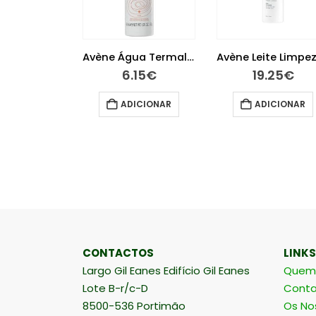
Avène Emulsão Suave Olhos 10 ml
Avène Água Termal 50ml
.15
€
6.15
€
19.25
€
ER MAIS
ADICIONAR
ADICIONAR
CONTACTOS
LINKS
Largo Gil Eanes Edifício Gil Eanes
Quem
Lote B-r/c-D
Conta
8500-536 Portimão
Os No