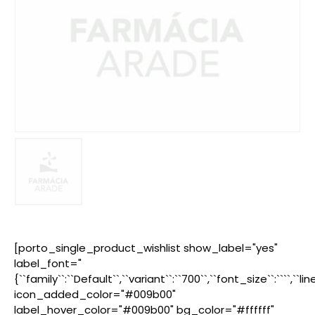
[porto_single_product_wishlist show_label="yes"
label_font="
{``family``:``Default``,``variant``:``700``,``font_size``:````,``l
icon_added_color="#009b00"
label_hover_color="#009b00" bg_color="#ffffff"