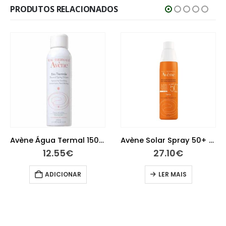
PRODUTOS RELACIONADOS
Avène Água Termal 150ml
Avène Solar Spray 50+ 200 ml
5
€
27.10
€
24.05
IONAR
LER MAIS
LER M