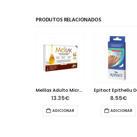
PRODUTOS RELACIONADOS
Veroval Teste de Gravidez com Indicador de Semanas
Melilax Adulto Micro Clister
.60
€
13.35
€
8.55
€
ER MAIS
ADICIONAR
ADICIONAR