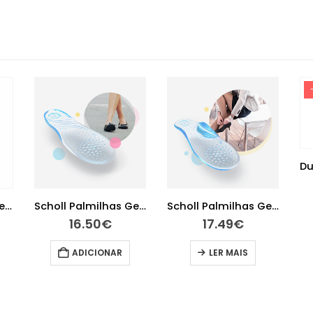
Epitact Epitheliu Dedeira Ts
Scholl Palmilhas GelActiv para sapatos rasos
Scholl Palmilhas GelActiv para sapatos altos diários
16.50
€
17.49
€
ADICIONAR
LER MAIS