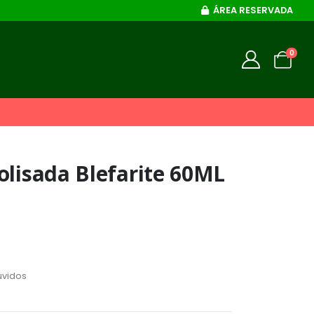
ÁREA RESERVADA
0
olisada Blefarite 60ML
uvidos