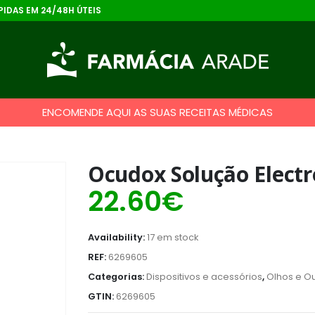
IDAS EM 24/48H ÚTEIS
ENCOMENDE AQUI AS SUAS RECEITAS MÉDICAS
Ocudox Solução Electr
22.60
€
Availability:
17 em stock
REF:
6269605
Categorias:
Dispositivos e acessórios
,
Olhos e O
GTIN:
6269605