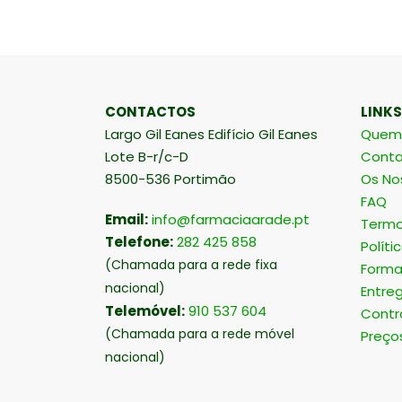
CONTACTOS
LINKS
Largo Gil Eanes Edifício Gil Eanes
Quem
Lote B-r/c-D
Conta
8500-536 Portimão
Os No
FAQ
Email:
info@farmaciaarade.pt
Termo
Telefone:
282 425 858
Políti
(Chamada para a rede fixa
Forma
nacional)
Entre
Telemóvel:
910 537 604
Contr
(Chamada para a rede móvel
Preço
nacional)