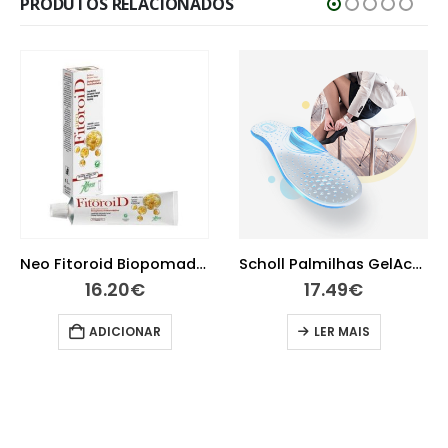
PRODUTOS RELACIONADOS
Neo Fitoroid Biopomada Endoretal 40 ml
Scholl Palmilhas GelActiv para sapatos altos diários
16.20
€
17.49
€
ADICIONAR
LER MAIS