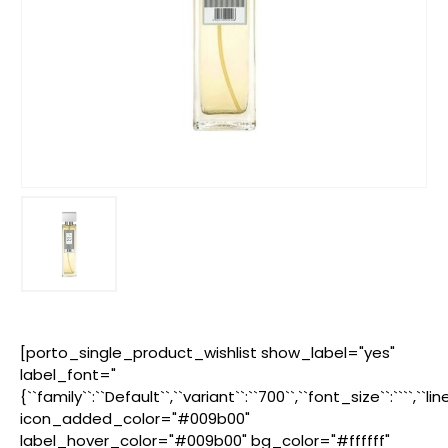
[porto_single_product_wishlist show_label="yes"
label_font="
{``family``:``Default``,``variant``:``700``,``font_size``:````,``l
icon_added_color="#009b00"
label_hover_color="#009b00" bg_color="#ffffff"