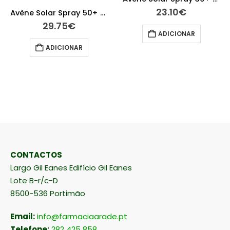
23.10
€
Avène Solar Spray 50+ Criança 200 ml
29.75
€
ADICIONAR
ADICIONAR
CONTACTOS
Largo Gil Eanes Edifício Gil Eanes
Lote B-r/c-D
8500-536 Portimão
Email:
info@farmaciaarade.pt
Telefone:
282 425 858