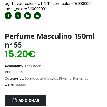
bg_hover_color="#ffffff" icon_color="#000000"
label_color="#000000"]
Perfume Masculino 150ml
nº 55
15.20
€
Availability:
1 em stock
REF:
1000185
Categorias:
Dermocosmética
,
Iap Pharma
,
Perfumes
GTIN:
1000185
ADICIONAR