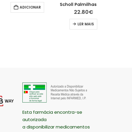
Scholl Palmilhas GelActiv Uso Diário Mulher 2 unidades
ADICIONAR
22.80
€
19.1
LER MAIS
ADIC
.
Esta farmácia encontra-se
autorizada
a disponibilizar medicamentos