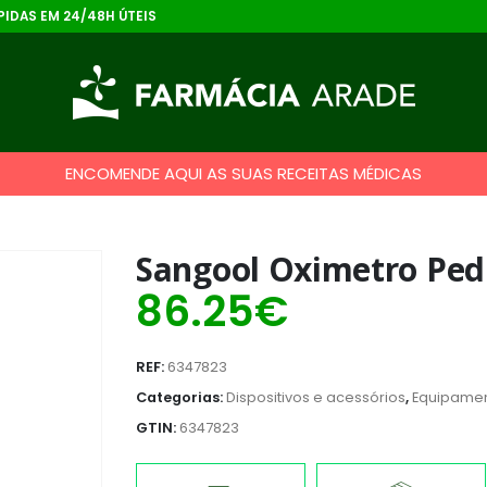
IDAS EM 24/48H ÚTEIS
ENCOMENDE AQUI AS SUAS RECEITAS MÉDICAS
Sangool Oximetro Ped
86.25
€
REF:
6347823
Categorias:
Dispositivos e acessórios
,
Equipame
GTIN:
6347823