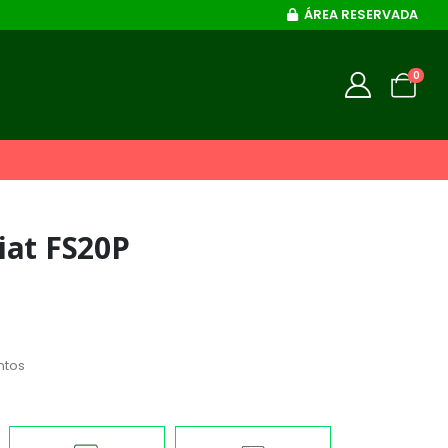
ÁREA RESERVADA
0
iat FS20P
ntos