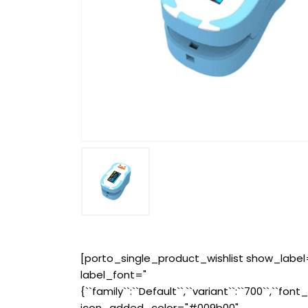
[porto_single_product_wishlist show_label
label_font="
{``family``:``Default``,``variant``:``700``,``font_
icon_added_color="#009b00"