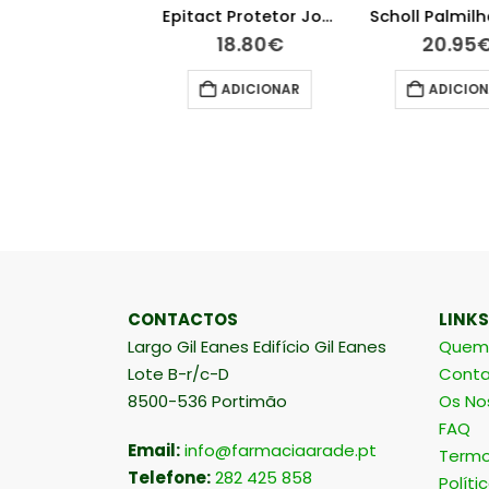
Grintuss Adult Poliresin Xarope 180g
Epitact Protetor Joanetes Tamanho L
.80
€
18.80
€
20.95
€
ICIONAR
ADICIONAR
ADICIONAR
CONTACTOS
LINKS
Largo Gil Eanes Edifício Gil Eanes
Quem
Lote B-r/c-D
Conta
8500-536 Portimão
Os No
FAQ
Email:
info@farmaciaarade.pt
Termo
Telefone:
282 425 858
Políti