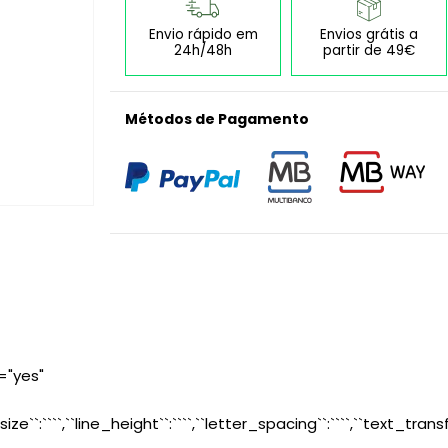
Envio rápido em
Envios grátis a
24h/48h
partir de 49€
Métodos de Pagamento
="yes"
size``:````,``line_height``:````,``letter_spacing``:````,``text_transf