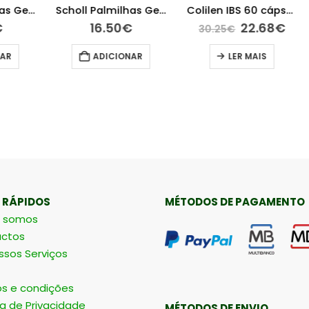
Scholl Palmilhas GelActiv Profissional Homem
Scholl Palmilhas GelActiv para sapatos rasos
Colilen IBS 60 cápsulas
O
O
16.50
€
22.68
€
30.25
€
preço
preço
original
atual
ADICIONAR
LER MAIS
era:
é:
30.25€.
22.68€
 RÁPIDOS
MÉTODOS DE PAGAMENTO
 somos
ctos
ssos Serviços
s e condições
ca de Privacidade
MÉTODOS DE ENVIO