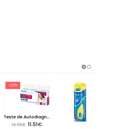
-23%
Teste de Autodiagnóstico – Infeção Urinária
11.51
€
14.95
€