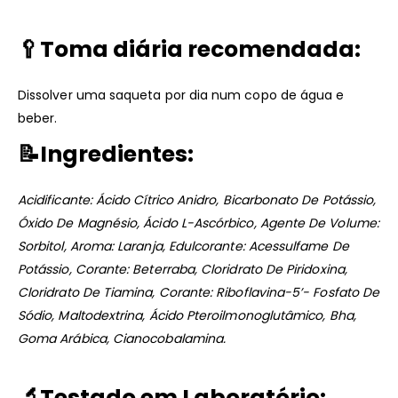
🥄
Toma diária recomendada:
Dissolver uma saqueta por dia num copo de água e
beber.
📝
Ingredientes:
Acidificante: Ácido Cítrico Anidro, Bicarbonato De Potássio,
Óxido De Magnésio, Ácido L-Ascórbico, Agente De Volume:
Sorbitol, Aroma: Laranja, Edulcorante: Acessulfame De
Potássio, Corante: Beterraba, Cloridrato De Piridoxina,
Cloridrato De Tiamina, Corante: Riboflavina-5’- Fosfato De
Sódio, Maltodextrina, Ácido Pteroilmonoglutâmico, Bha,
Goma Arábica, Cianocobalamina.
🔬
Testado em Laboratório: