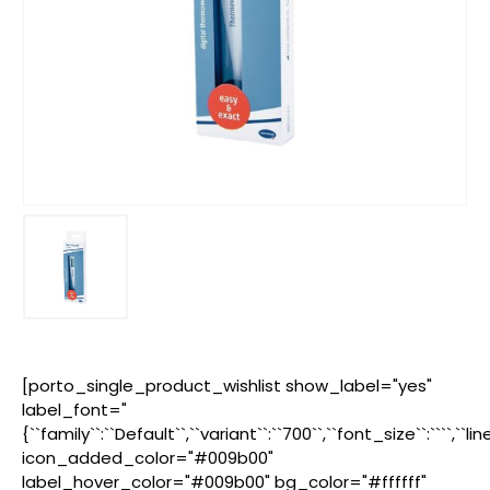
[porto_single_product_wishlist show_label="yes"
label_font="
{``family``:``Default``,``variant``:``700``,``font_size``:````,``l
icon_added_color="#009b00"
label_hover_color="#009b00" bg_color="#ffffff"