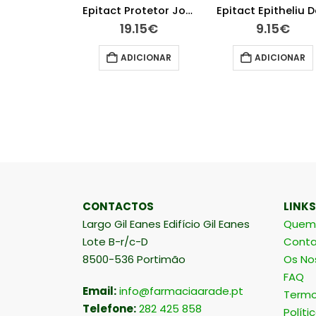
Scholl Palmilhas GelActiv para sapatos rasos
Epitact Protetor Joanetes Tamanho M
.50
€
19.15
€
9.15
€
ICIONAR
ADICIONAR
ADICIONAR
CONTACTOS
LINKS
Largo Gil Eanes Edifício Gil Eanes
Quem
Lote B-r/c-D
Conta
8500-536 Portimão
Os No
FAQ
Email:
info@farmaciaarade.pt
Termo
Telefone:
282 425 858
Políti