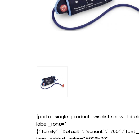
[porto_single_product_wishlist show_label
label_font="
{``family``:``Default``,``variant``:``700``,``font_
icon_added_color="#009b00"