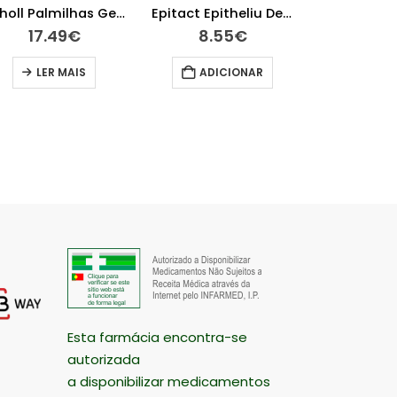
Scholl Palmilhas GelActiv para sapatos altos diários
Epitact Epitheliu Dedeira Ts
17.49
€
8.55
€
18.8
LER MAIS
ADICIONAR
ADIC
Esta farmácia encontra-se
autorizada
a disponibilizar medicamentos