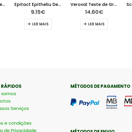
Epitact Epitheliu Dedeira Tm
Epitact Epitheliu Dedeira Tl
Veroval Teste de Gravidez com Indicador de Semanas
9.15
€
14.60
€
LER MAIS
LER MAIS
 RÁPIDOS
MÉTODOS DE PAGAMENTO
 somos
ctos
ssos Serviços
s e condições
ca de Privacidade
MÉTODOS DE ENVIO