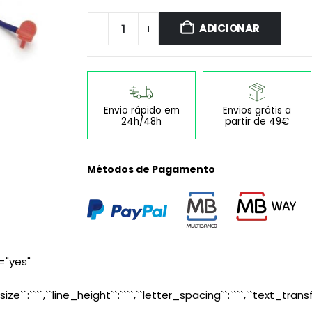
ADICIONAR
Envio rápido em
Envios grátis a
24h/48h
partir de 49€
Métodos de Pagamento
="yes"
size``:````,``line_height``:````,``letter_spacing``:````,``text_transf