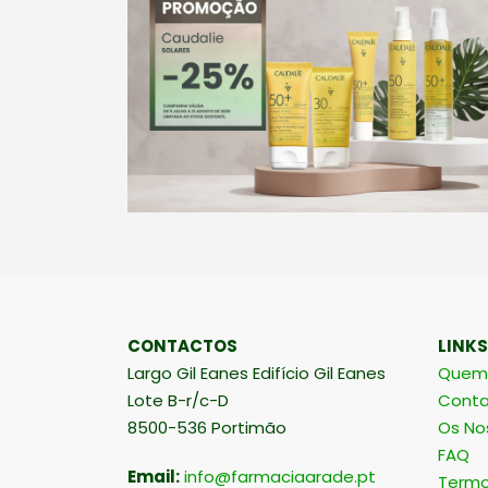
CONTACTOS
LINKS
Largo Gil Eanes Edifício Gil Eanes
Quem
Lote B-r/c-D
Conta
8500-536 Portimão
Os No
FAQ
Email:
info@farmaciaarade.pt
Termo