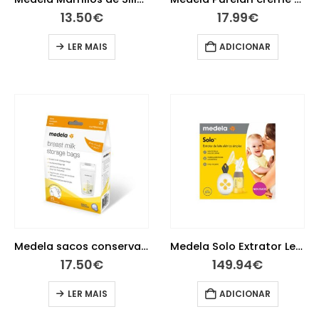
13.50
€
17.99
€
LER MAIS
ADICIONAR
Medela sacos conservação de leite 180 ml 50 unidades
Medela Solo Extrator Leite Elétrico Simples
17.50
€
149.94
€
LER MAIS
ADICIONAR