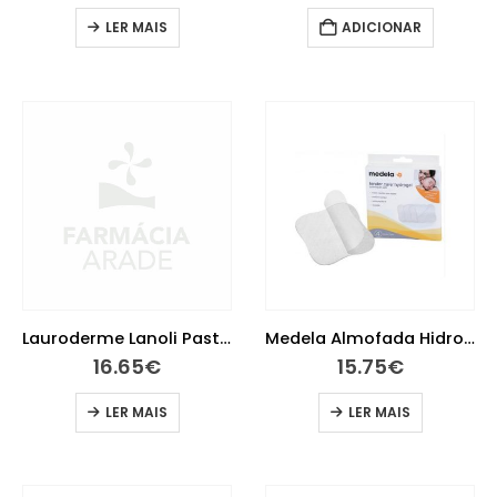
LER MAIS
ADICIONAR
Lauroderme Lanoli Pasta 40g
Medela Almofada Hidrogel Ester X 4
16.65
€
15.75
€
LER MAIS
LER MAIS