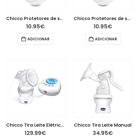
Chicco Protetores de seios em silicone tamanho M-L 2 unidades
Chicco Protetores de seios em silicone tamanho S-M 2 unidades
10.95
€
10.95
€
ADICIONAR
ADICIONAR
Chicco Tira Leite Elétrica Naturally Me
Chicco Tira Leite Manual
129.99
€
34.95
€