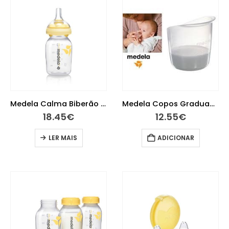
Medela Calma Biberão + Tetina 150 ml
Medela Copos Graduados para Bebés 10 unidades
18.45
€
12.55
€
LER MAIS
ADICIONAR