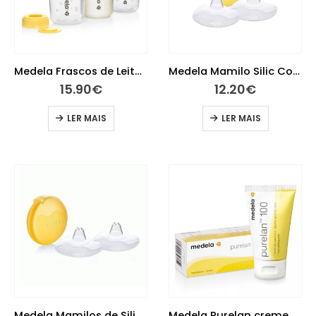
Medela Frascos de Leite 150 ml 3 unidades
Medela Mamilo Silic Contact S X2 x
15.90
€
12.20
€
LER MAIS
LER MAIS
Medela Mamilos de Silicone Contact – Tamanho M
Medela Purelan creme de lanolina 37 gramas