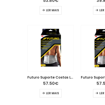
53.80
€
39.
LER MAIS
LER
Futuro Suporte Costas Lombar L/XL
57.50
€
57.
LER MAIS
LER