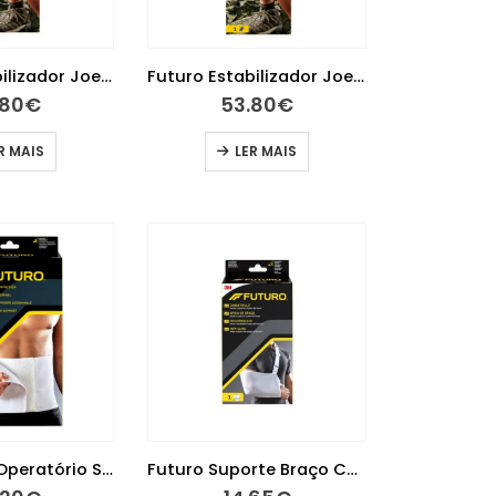
Futuro Estabilizador Joelho de Alta Performance M
Futuro Estabilizador Joelho de Alta Performance S
.80
€
53.80
€
R MAIS
LER MAIS
Futuro Pós-Operatório Suporte Abdominal M
Futuro Suporte Braço Com Tira Ajustável