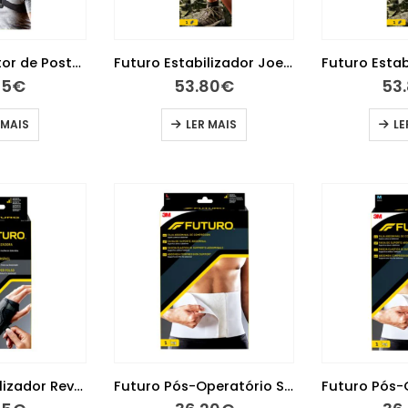
Futuro Corretor de Postura
Futuro Estabilizador Joelho de Alta Performance L
95
€
53.80
€
53
 MAIS
LER MAIS
LE
Futuro Estabilizador Reversível de Pulso
Futuro Pós-Operatório Suporte Abdominal L