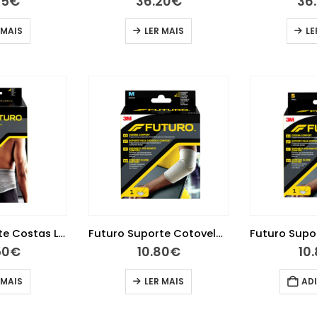
95
€
36.20
€
36
 MAIS
LER MAIS
LE
Futuro Suporte Costas Lombar S/M
Futuro Suporte Cotovelo Comfort M
50
€
10.80
€
10
 MAIS
LER MAIS
AD