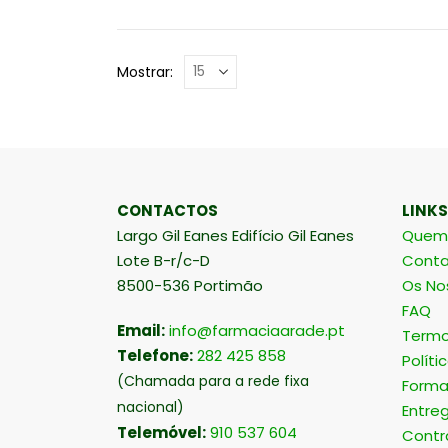
Mostrar:
CONTACTOS
LINKS
Largo Gil Eanes Edifício Gil Eanes
Quem
Lote B-r/c-D
Conta
8500-536 Portimão
Os No
FAQ
Email:
info@farmaciaarade.pt
Termo
Telefone:
282 425 858
Políti
(Chamada para a rede fixa
Forma
nacional)
Entre
Telemóvel:
910 537 604
Contr