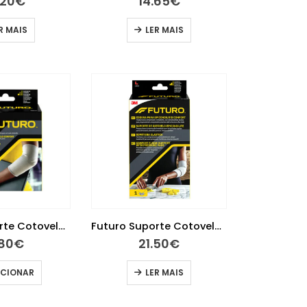
.20
€
14.65
€
R MAIS
LER MAIS
Futuro Suporte Cotovelo Comfort S
Futuro Suporte Cotovelo Epicondilite L
.80
€
21.50
€
ICIONAR
LER MAIS