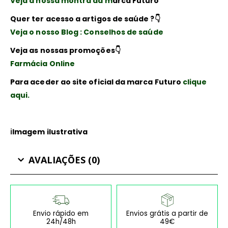
Veja a nossa montra da m
arca Futuro
Quer ter acesso a artigos de saúde ?👇
Veja o nosso Blog : Conselhos de saúde
Veja as nossas promoções👇
Farmácia Online
Para aceder ao site oficial da marca Futuro
clique
aqui.
ℹ️Imagem ilustrativa
AVALIAÇÕES (0)
Envio rápido em
Envios grátis a partir de
24h/48h
49€