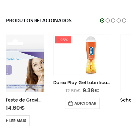
PRODUTOS RELACIONADOS
-25%
Durex Play Gel Lubrificante Efeito Calor 50ml
9.38
€
12.50
€
Scholl Palmilhas GelActiv Uso Diário Homem 2 unidades
ADICIONAR
20.95
€
ADICIONAR