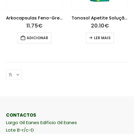
Arkocapsulas Feno-Grego 40 Cápsulas
Tonosol Apetite Solução Oral 150Ml
11.75
€
20.10
€
ADICIONAR
LER MAIS
CONTACTOS
Largo Gil Eanes Edifício Gil Eanes
Lote B-r/c-D