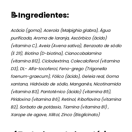
📝
Ingredientes:
Acácia (goma), Acerola (Malpighia glabra), Água
purificada, Aroma de laranja, Ascórbico (ácido)
(vitamina C), Aveia (Avena sativa), Benzoato de sódio
(E 211), Biotina (D-biotina), Cianocobalamina
(vitamina B12), Ciclodextrina, Colecalciferol (vitamina
D3), DL- Alfa-tocoferol, Feno-grego (Trigonella
foenum-graecum), Fólico (ácido), Geleia real, Goma
xantana, Hidróxido de sódio, Manganês, Nicotinamida
(vitamina B3), Pantoténico (ácido) (vitamina B5),
Piridoxina (vitamina B6), Retinol, Riboflavina (vitamina
B2), Sorbato de potássio, Tiamina (vitamina B1) ,
Xarope de agave, Xilitol, Zinco (Bisglicinato)