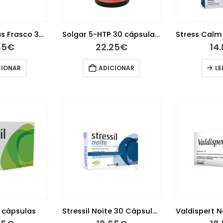
Seripnol Gotas Frasco 30Ml
Solgar 5-HTP 30 cápsulas vegetais
85
€
22.25
€
14
CIONAR
ADICIONAR
LE
0 cápsulas
Stressil Noite 30 Cápsulas