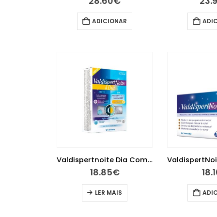
28.60
€
23.
ADICIONAR
ADI
Valdispertnoite Dia Comp X20+20
18.85
€
18.
LER MAIS
ADI