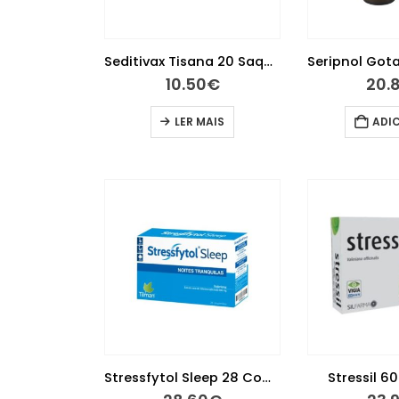
Seditivax Tisana 20 Saquetas
10.50
€
20.
LER MAIS
ADI
Stressfytol Sleep 28 Comprimidos
Stressil 6