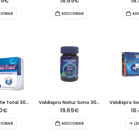
95
€
18.65
€
18
CIONAR
ADICIONAR
AD
ValdispertNoite Total 30 Cápsulas
Valdispro Natur Sono 30 Gomas
10
€
19.65
€
16
CIONAR
ADICIONAR
LE