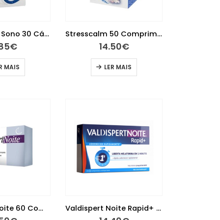
Stress Calm Sono 30 Cápsulas
Stresscalm 50 Comprimidos
.85
€
14.50
€
R MAIS
LER MAIS
Valdispert Noite 60 Comprimidos
Valdispert Noite Rapid+ 20 Comprimidos