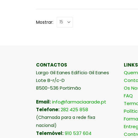
Mostrar:
CONTACTOS
LINKS
Largo Gil Eanes Edifício Gil Eanes
Quem
Lote B-r/c-D
Conta
8500-536 Portimão
Os No
FAQ
Email:
info@farmaciaarade.pt
Termo
Telefone:
282 425 858
Políti
(Chamada para a rede fixa
Forma
nacional)
Entre
Telemóvel:
910 537 604
Contr