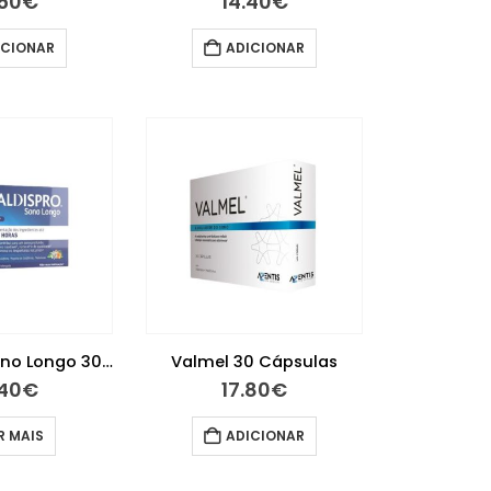
.50
€
14.40
€
ICIONAR
ADICIONAR
Valdispro Sono Longo 30 Comprimidos
Valmel 30 Cápsulas
.40
€
17.80
€
R MAIS
ADICIONAR