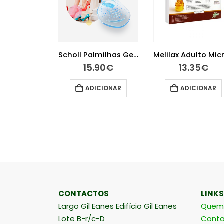
Colilen IBS 60 cápsulas
Scholl Palmilhas GelActiv saltos muito altos
O
O
22.68
€
15.90
€
13.35
€
preço
preço
original
atual
ER MAIS
ADICIONAR
ADICIONAR
era:
é:
30.25€.
22.68€.
CONTACTOS
LINKS
Largo Gil Eanes Edifício Gil Eanes
Quem
Lote B-r/c-D
Conta