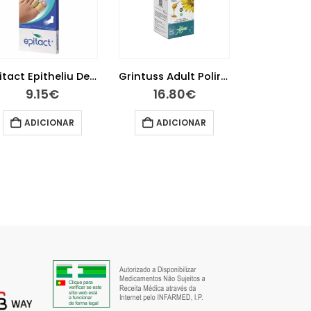
10.50
€
Epitact Epitheliu Dedeira Tm
Grintuss Adult Poliresin Xarope 180g
ADIC
9.15
€
16.80
€
ADICIONAR
ADICIONAR