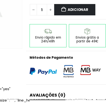
ADICIONAR
Envio rápido em
Envios grátis a
24h/48h
partir de 49€
Métodos de Pagamento
="yes"
AVALIAÇÕES (0)
size``:````,``line_height``:````,``letter_spacing``:````,``text_transf