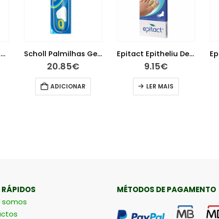
Melilax Adulto Micro Clister
Scholl Palmilhas GelActiv Sport Homem
Epitact Epitheliu Dedeira Tl
20.85
€
9.15
€
ADICIONAR
LER MAIS
 RÁPIDOS
MÉTODOS DE PAGAMENTO
 somos
ctos