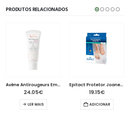
PRODUTOS RELACIONADOS
Avène Antirougeurs Emulsão 40 ml
Epitact Protetor Joanetes Tamanho M
24.05
€
19.15
€
LER MAIS
ADICIONAR