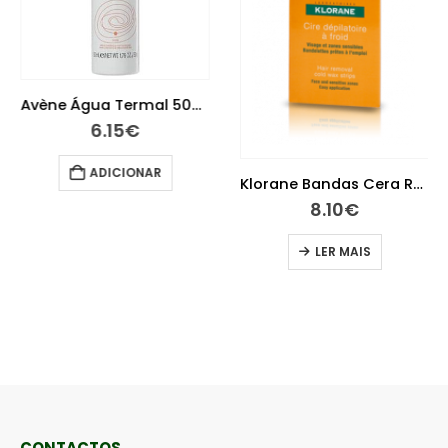
Avène Água Termal 50ml
6.15
€
ADICIONAR
Klorane Bandas Cera Rosto X 6
8.10
€
LER MAIS