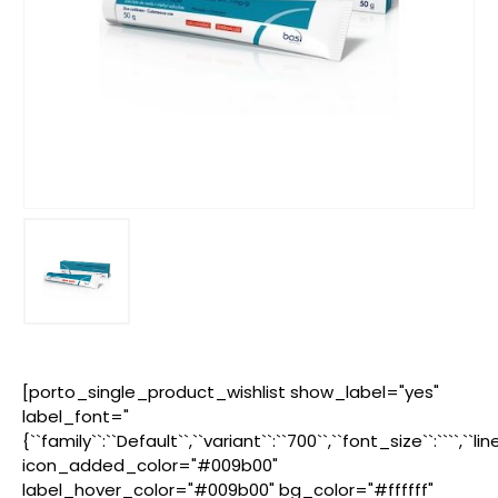
[porto_single_product_wishlist show_label="yes"
label_font="
{``family``:``Default``,``variant``:``700``,``font_size``:````,``l
icon_added_color="#009b00"
label_hover_color="#009b00" bg_color="#ffffff"