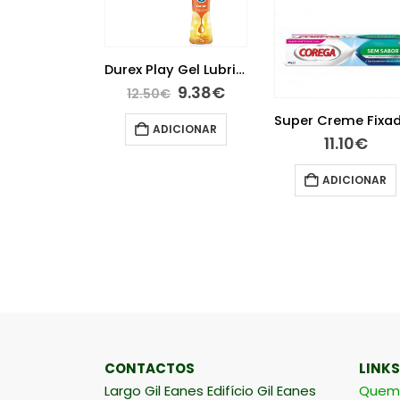
Durex Play Gel Lubrificante Efeito Calor 50ml
9.38
€
€
Super Creme Fixador Próteses Sem Sabor 40 g
ICIONAR
11.10
€
28.10
€
ADICIONAR
ADICIONAR
CONTACTOS
LINKS
Largo Gil Eanes Edifício Gil Eanes
Quem