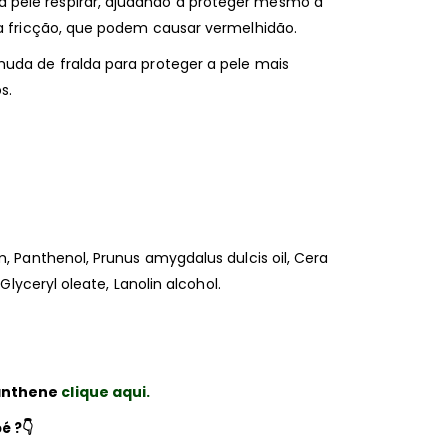
pele respirar, ajudando a proteger mesmo a
da fricção, que podem causar vermelhidão.
muda de fralda para proteger a pele mais
s.
m, Panthenol, Prunus amygdalus dulcis oil, Cera
 Glyceryl oleate, Lanolin alcohol.
panthene
clique aqui.
é ?
👇