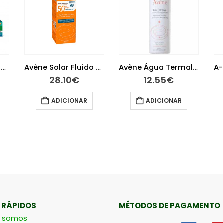
Avène Solar Fluido 50+ sem perfume 50 ml
Avène Água Termal 150ml
A-Derma Cytelium Spray Secante 100 ml
12.55
€
13.95
€
ADICIONAR
ADICIONAR
 RÁPIDOS
MÉTODOS DE PAGAMENTO
 somos