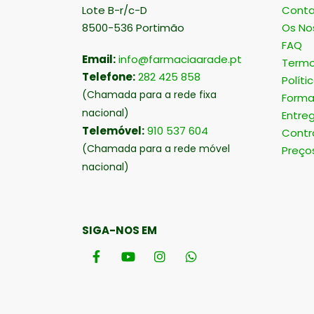
Lote B-r/c-D
Conta
8500-536 Portimão
Os No
FAQ
Email:
info@farmaciaarade.pt
Termo
Telefone:
282 425 858
Políti
(Chamada para a rede fixa
Forma
nacional)
Entre
Telemóvel:
910 537 604
Contr
(Chamada para a rede móvel
Preço
nacional)
SIGA-NOS EM