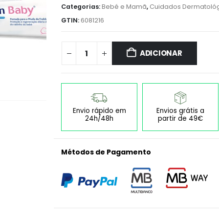
Categorias:
Bebé e Mamã
,
Cuidados Dermatoló
GTIN:
6081216
ADICIONAR
Envio rápido em
Envios grátis a
24h/48h
partir de 49€
Métodos de Pagamento