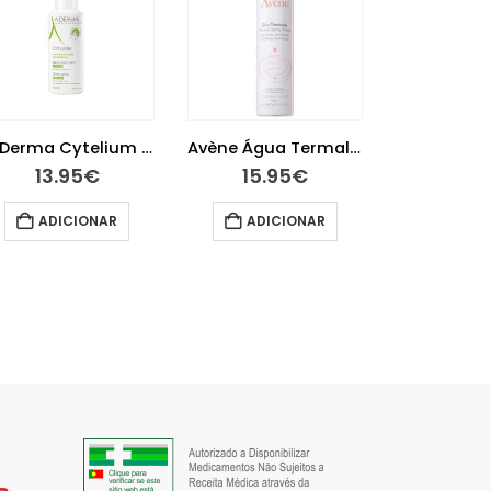
Aloclair Plus Solução Oral 60 ml
13.95
€
Avène Água Termal 300ml
15.95
€
8.5
ADICIONAR
ADICIONAR
ADIC