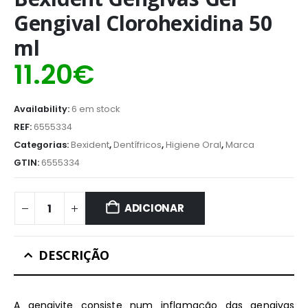
Gengival Clorohexidina 50
ml
11.20
€
Availability:
6 em stock
REF:
6555334
Categorias:
Bexident
,
Dentífricos
,
Higiene Oral
,
Marca
GTIN:
6555334
ADICIONAR
DESCRIÇÃO
A gengivite consiste num inflamação das gengivas