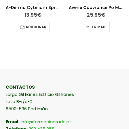
13.95
€
A-Derma Cytelium Spray Secante 100 ml
Avene Couvrance Po Mosaico Bronzeado 9 G
25.95
€
ADICIONAR
LER MAIS
CONTACTOS
Largo Gil Eanes Edifício Gil Eanes
Lote B-r/c-D
8500-536 Portimão
Email:
info@farmaciaarade.pt
Telefone:
282 425 858