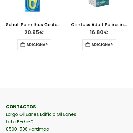
Scholl Palmilhas GelActiv Uso Diário Homem 2 unidades
Grintuss Adult Poliresin Xarope 180g
20.95
€
16.80
€
ADICIONAR
ADICIONAR
CONTACTOS
Largo Gil Eanes Edifício Gil Eanes
Lote B-r/c-D
8500-536 Portimão