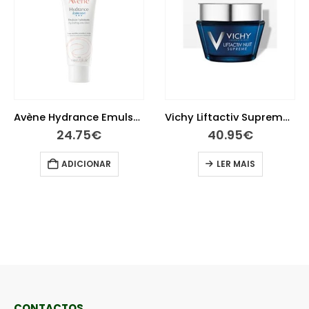
Avène Hydrance Emulsão Suave 40 ml
Vichy Liftactiv Supreme Noite 50 ml
24.75
€
40.95
€
ADICIONAR
LER MAIS
CONTACTOS