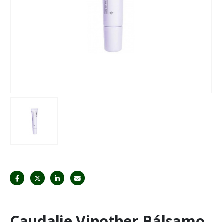
Caudalie Vinother Bálsamo