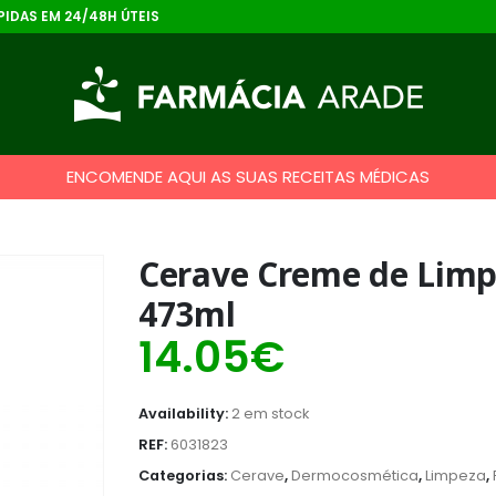
IDAS EM 24/48H ÚTEIS
ENCOMENDE AQUI AS SUAS RECEITAS MÉDICAS
Cerave Creme de Limp
473ml
14.05
€
Availability:
2 em stock
REF:
6031823
Categorias:
Cerave
,
Dermocosmética
,
Limpeza
,