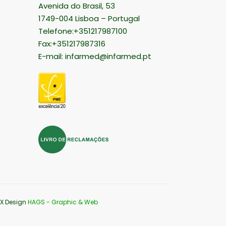
Avenida do Brasil, 53
1749-004 Lisboa – Portugal
Telefone:+351217987100
Fax:+351217987316
E-mail:
infarmed@infarmed.pt
UX Design
HAGS - Graphic & Web