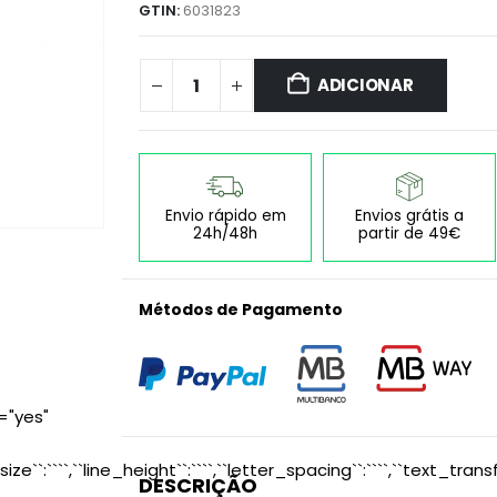
GTIN:
6031823
ADICIONAR
Envio rápido em
Envios grátis a
24h/48h
partir de 49€
Métodos de Pagamento
="yes"
size``:````,``line_height``:````,``letter_spacing``:````,``text_transf
DESCRIÇÃO