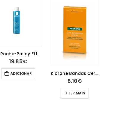
Klorane Bandas Cera Rosto X 6
Klorane Bandas Depilatórias Cera Fria
8.10
€
11.55
€
LER MAIS
ADICIONAR