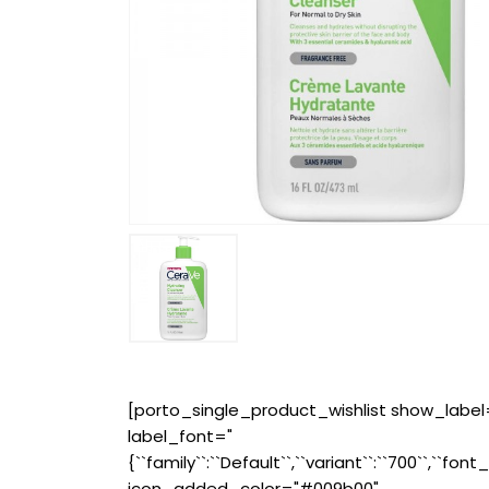
[porto_single_product_wishlist show_label
label_font="
{``family``:``Default``,``variant``:``700``,``font_
icon_added_color="#009b00"