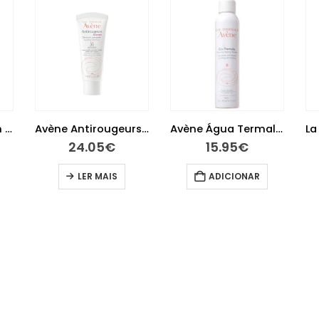
Avène Antirougeurs Emulsão 40 ml
Avène Água Termal 300ml
La Roche-Posay Effaclar Loção Adstringente 200 ml
€
15.95
€
19.85
€
S
ADICIONAR
ADICIONAR