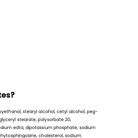
tes?
yethanol, stearyl alcohol, cetyl alcohol, peg-
yceryl stearate, polysorbate 20,
sodium edta, dipotassium phosphate, sodium
phytosphingosine, cholesterol, sodium