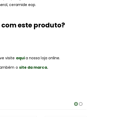
erol, ceramide eop.
 com este produto?
e visite
aqui
a nossa loja online.
r também o
site da marca
.