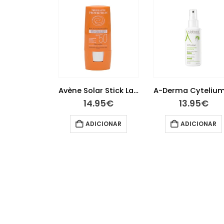
Avène Solar Stick Large 50+ 8g
A-Derma Cytelium Spray Secante 100 ml
14.95
€
13.95
€
24.05
ADICIONAR
ADICIONAR
LER MAI