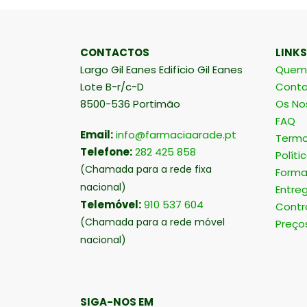
CONTACTOS
LINKS
Largo Gil Eanes Edifício Gil Eanes
Quem
Lote B-r/c-D
Conta
8500-536 Portimão
Os No
FAQ
Email:
info@farmaciaarade.pt
Termo
Telefone:
282 425 858
Políti
(Chamada para a rede fixa
Forma
nacional)
Entre
Telemóvel:
910 537 604
Contr
(Chamada para a rede móvel
Preço
nacional)
SIGA-NOS EM