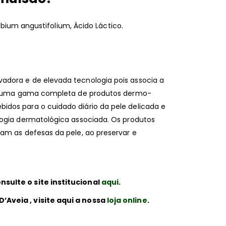
ilobium angustifolium, Ácido Láctico.
dora e de elevada tecnologia pois associa a
nta uma gama completa de produtos dermo-
dos para o cuidado diário da pele delicada e
logia dermatológica associada. Os produtos
am as defesas da pele, ao preservar e
sulte o site institucional
aqui
.
Aveia , visite aqui a nossa
loja online
.