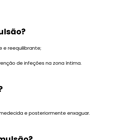
ulsão?
 e reequilibrante;
venção de infeções na zona íntima.
?
umedecida e posteriormente enxaguar.
emulsão?