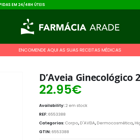
IDAS EM 24/48H ÚTEIS
ENCOMENDE AQUI AS SUAS RECEITAS MÉDICAS
D’Aveia Ginecológico 
22.95
€
Availability:
2 em stock
REF:
6553388
Categorias:
Corpo
,
D'AVEIA
,
Dermocosmética
,
Hi
GTIN:
6553388