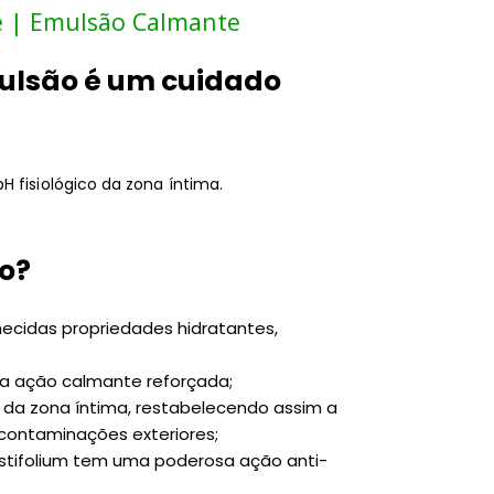
te | Emulsão Calmante
mulsão é um cuidado
H fisiológico da zona íntima.
o?
hecidas propriedades hidratantes,
ma ação calmante reforçada;
 da zona íntima, restabelecendo assim a
contaminações exteriores;
ustifolium tem uma poderosa ação anti-