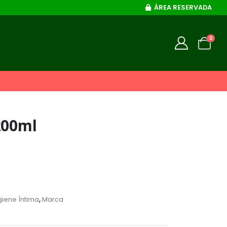
ÁREA RESERVADA
0
200ml
giene Íntima
,
Marca