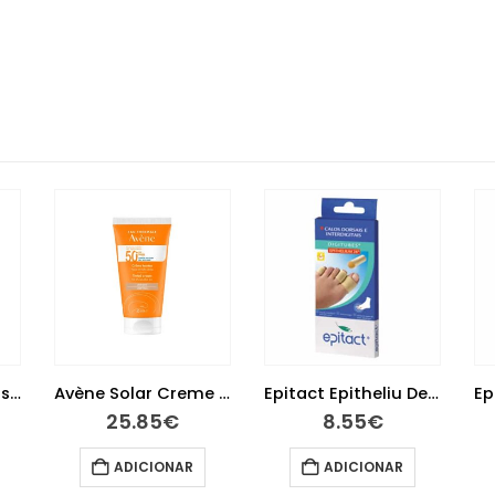
Avène Solar Creme 50+ com Cor 50 ml
Epitact Epitheliu Dedeira Ts
Epitact Epitheliu Dedeira Tl
8.55
€
9.15
€
ADICIONAR
LER MAIS