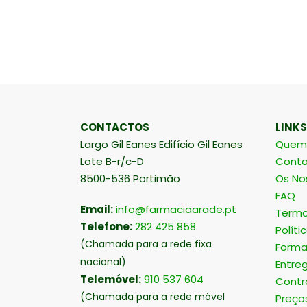
CONTACTOS
LINKS
Largo Gil Eanes Edifício Gil Eanes
Quem
Lote B-r/c-D
Conta
8500-536 Portimão
Os No
FAQ
Email:
info@farmaciaarade.pt
Termo
Telefone:
282 425 858
Políti
(Chamada para a rede fixa
Forma
nacional)
Entre
Telemóvel:
910 537 604
Contr
(Chamada para a rede móvel
Preço