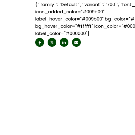
{``family``:``Default``,``variant``:``700``,``font_
icon_added_color="#009b00"
label_hover_color="#009b00" bg_color="#ff
bg_hover_color="#ffffff" icon_color="#00
label_color="#000000"]