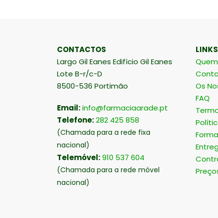
CONTACTOS
LINKS
Largo Gil Eanes Edifício Gil Eanes
Quem
Lote B-r/c-D
Conta
8500-536 Portimão
Os No
FAQ
Email:
info@farmaciaarade.pt
Termo
Telefone:
282 425 858
Políti
(Chamada para a rede fixa
Forma
nacional)
Entre
Telemóvel:
910 537 604
Contr
(Chamada para a rede móvel
Preço
nacional)