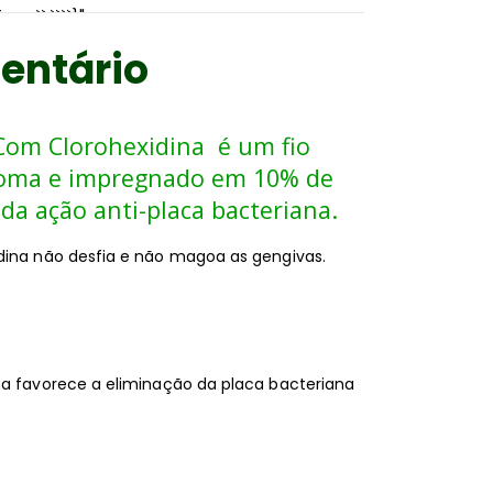
orm``:````}"
Dentário
 Com Clorohexidina é um fio
aroma e impregnado em 10% de
da ação anti-placa bacteriana.
idina não desfia e não magoa as gengivas.
na favorece a eliminação da placa bacteriana