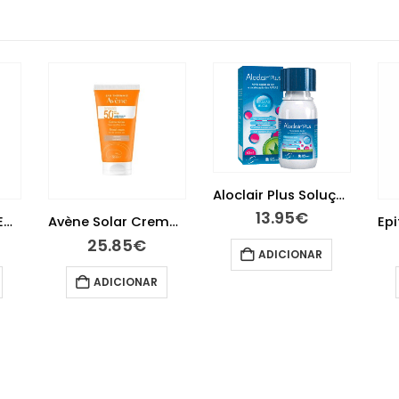
Aloclair Plus Solução Oral 60 ml
13.95
€
Avène Hydrance Emulsão UV Suave 40 ml
Avène Solar Creme 50+ com Cor 50 ml
25.85
€
ADICIONAR
ADICIONAR