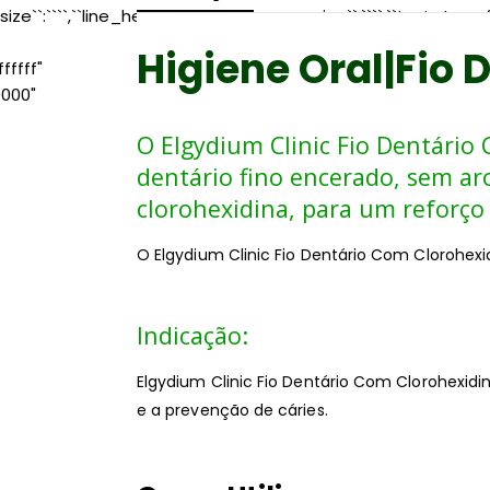
size``:````,``line_height``:````,``letter_spacing``:````,``text_transf
Higiene Oral|Fio 
ffff"
0000"
O Elgydium Clinic Fio Dentário
dentário fino encerado, sem 
clorohexidina, para um reforço 
O Elgydium Clinic Fio Dentário Com Clorohex
Indicação:
Elgydium Clinic Fio Dentário Com Clorohexidi
e a prevenção de cáries.