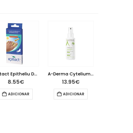
Epitact Epitheliu Dedeira Ts
A-Derma Cytelium Spray Secante 100 ml
8.55
€
13.95
€
11.10
€
ADICIONAR
ADICIONAR
ADICIO