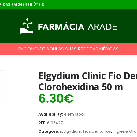
IDAS EM 24/48H ÚTEIS
ENCOMENDE AQUI AS SUAS RECEITAS MÉDICAS
Elgydium Clinic Fio D
Clorohexidina 50 m
6.30
€
Availability:
4 em stock
REF:
6106427
Categorias:
Elgydium
,
Fios dentários
,
Higiene Ora