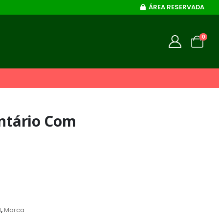
ÁREA RESERVADA
0
entário Com
l
,
Marca