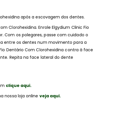
lorohexidina após a escovagem dos dentes.
om Clorohexidina. Enrole Elgydium Clinic Fio
or. Com os polegares, passe com cuidado o
dina entre os dentes num movimento para a
c Fio Dentário Com Clorohexidina contra à face
ente. Repita na face lateral do dente
ium
clique aqui.
na nossa loja online
veja aqui.