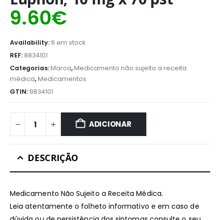
9.60
€
Availability:
6 em stock
REF:
8834101
Categorias:
Marca
,
Medicamento não sujeito a receita
médica
,
Medicamentos
GTIN:
8834101
ADICIONAR
DESCRIÇÃO
Medicamento Não Sujeito a Receita Médica.
Leia atentamente o folheto informativo e em caso de
dúvida ou de persistência dos sintomas consulte o seu