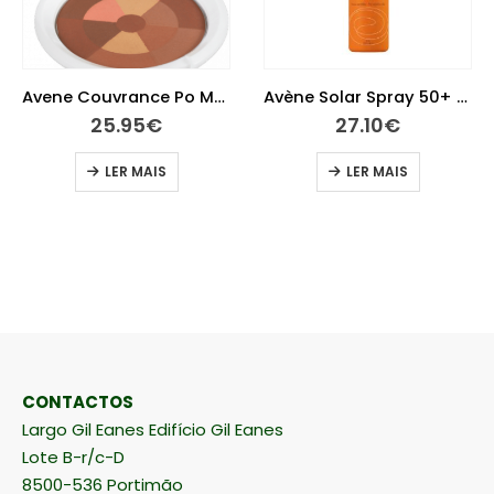
Avene Couvrance Po Mosaico Bronzeado 9 G
Avène Solar Spray 50+ 200 ml
25.95
€
27.10
€
LER MAIS
LER MAIS
CONTACTOS
Largo Gil Eanes Edifício Gil Eanes
Lote B-r/c-D
8500-536 Portimão