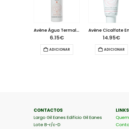
Avène Água Termal 50ml
Avène Solar Spray 50+ Criança 200 ml
6.15
€
14.95
€
.75
€
ADICIONAR
ADICIONAR
ICIONAR
CONTACTOS
LINKS
Largo Gil Eanes Edifício Gil Eanes
Quem
Lote B-r/c-D
Conta