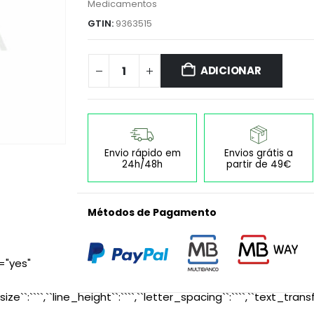
Medicamentos
GTIN:
9363515
ADICIONAR
Envio rápido em
Envios grátis a
24h/48h
partir de 49€
Métodos de Pagamento
="yes"
size``:````,``line_height``:````,``letter_spacing``:````,``text_transf