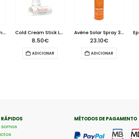
Avène Cicalfate Emulsão 40 ml
Cold Cream Stick Lábios Nutrição 4 gramas
Avène Solar Spray 30+ 200 ml
8.50
€
23.10
€
ADICIONAR
ADICIONAR
 RÁPIDOS
MÉTODOS DE PAGAMENTO
 somos
ctos