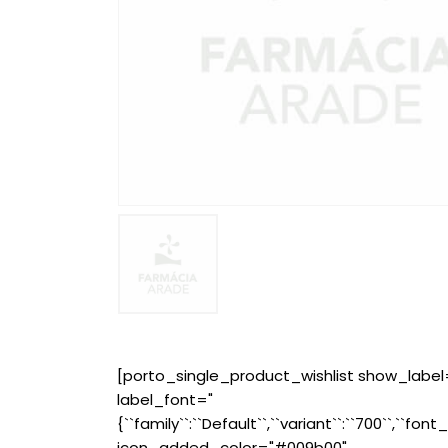
[porto_single_product_wishlist show_label
label_font="
{``family``:``Default``,``variant``:``700``,``font_
icon_added_color="#009b00"