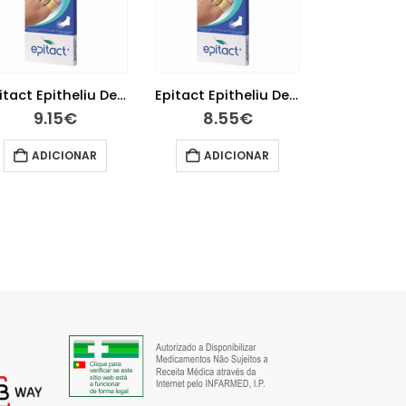
Epitact Epitheliu Dedeira Tm
Epitact Epitheliu Dedeira Ts
9.15
€
8.55
€
27.1
ADICIONAR
ADICIONAR
LER