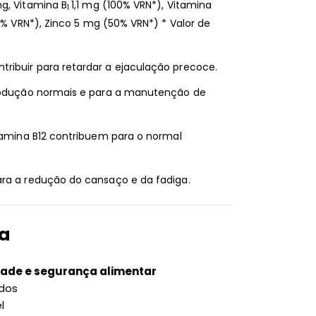
g, Vitamina B
1,1 mg (100% VRN*), Vitamina
1
0% VRN*), Zinco 5 mg (50% VRN*) * Valor de
ribuir para retardar a ejaculação precoce.
produção normais e para a manutenção de
itamina B12 contribuem para o normal
ara a redução do cansaço e da fadiga.
ça
ade e segurança alimentar
ados
l