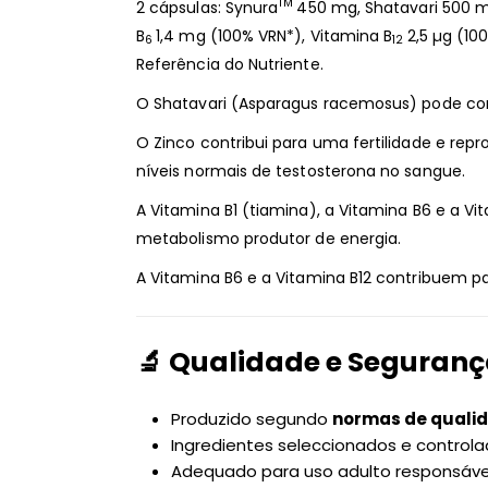
TM
2 cápsulas: Synura
450 mg, Shatavari 500 m
B
1,4 mg (100% VRN*), Vitamina B
2,5 µg (10
6
12
Referência do Nutriente.
O Shatavari (Asparagus racemosus) pode cont
O Zinco contribui para uma fertilidade e re
níveis normais de testosterona no sangue.
A Vitamina B1 (tiamina), a Vitamina B6 e a V
metabolismo produtor de energia.
A Vitamina B6 e a Vitamina B12 contribuem p
🔬
Qualidade e Seguran
Produzido segundo
normas de qualid
Ingredientes seleccionados e control
Adequado para uso adulto responsáve