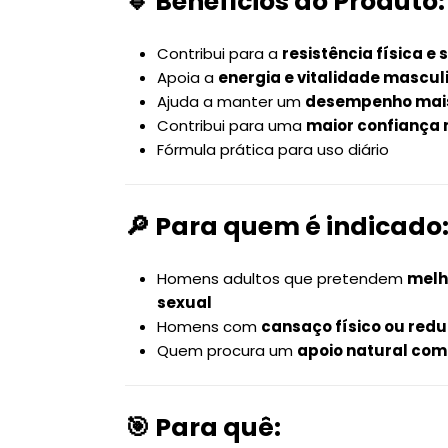
🔹
Benefícios do Produto:
Contribui para a
resistência física e 
Apoia a
energia e vitalidade mascul
Ajuda a manter um
desempenho mais
Contribui para uma
maior confiança 
Fórmula prática para uso diário
🔎
Para quem é indicado
Homens adultos que pretendem
melh
sexual
Homens com
cansaço físico ou red
Quem procura um
apoio natural co
🎯
Para quê: