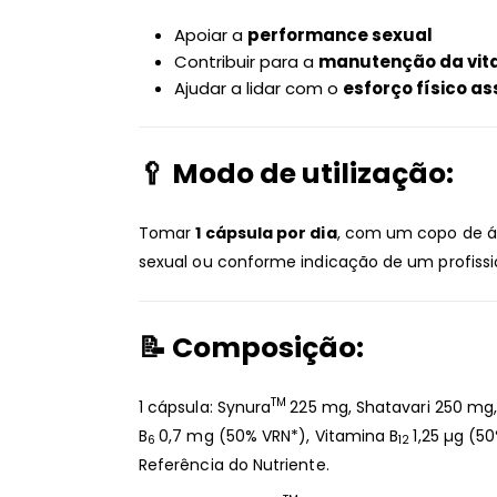
Apoiar a
performance sexual
Contribuir para a
manutenção da vit
Ajudar a lidar com o
esforço físico a
🥄
Modo de utilização:
Tomar
1 cápsula por dia
, com um copo de á
sexual ou conforme indicação de um profissi
📝
Composição:
TM
1 cápsula: Synura
225 mg, Shatavari 250 mg,
B
0,7 mg (50% VRN*), Vitamina B
1,25 µg (5
6
12
Referência do Nutriente.