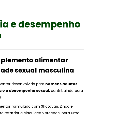
cia e desempenho
o
uplemento alimentar
idade sexual masculina
entar desenvolvido para
homens adultos
ca e o desempenho sexual
, contribuindo para
.
ntar formulado com Shatavari, Zinco e
ra retardar a ejaculação precoce, para uma