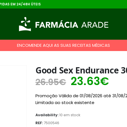
IDAS EM 24/48H ÚTEIS
ENCOMENDE AQUI AS SUAS RECEITAS MÉDICAS
Good Sex Endurance 3
O
O
23.63
€
26.95
€
preço
pr
Promoção Válida de 01/08/2026 até 31/08/
original
atu
Limitada ao stock existente
era:
é:
Availability:
10 em stock
26.95€.
23.
REF:
7500546