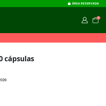
ÁREA RESERVADA
0
0 cápsulas
eço
2026
al
63€.