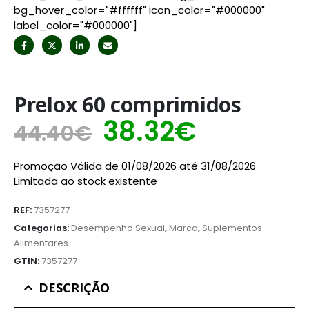
bg_hover_color="#ffffff" icon_color="#000000"
label_color="#000000"]
Prelox 60 comprimidos
O
O
38.32
€
44.40
€
preço
preço
Promoção Válida de 01/08/2026 até 31/08/2026
original
atual
Limitada ao stock existente
era:
é:
REF:
7357277
44.40€.
38.32€.
Categorias:
Desempenho Sexual
,
Marca
,
Suplementos
Alimentares
GTIN:
7357277
DESCRIÇÃO