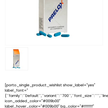
[porto_single_product_wishlist show_label="yes"
label_font="
{``family``:``Default``,``variant``:``700``,``font_size``:````,``l
icon_added_color="#009b00"
label_hover_color="#009b00" bg_color="#ffffff"