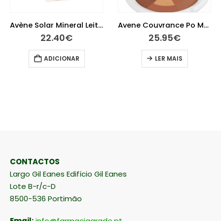
Avène Solar Mineral Leite 50+ 100 ml
Avene Couvrance Po Mosaico Bronzeado 9 G
22.40
€
25.95
€
ADICIONAR
LER MAIS
CONTACTOS
Largo Gil Eanes Edifício Gil Eanes
Lote B-r/c-D
8500-536 Portimão
Email:
info@farmaciaarade.pt