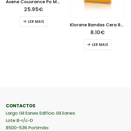
Epitact Epitheliu Dedeira Tm
9.15
€
ADICIONAR
Klorane Bandas Cera Rosto X 6
8.10
€
LER MAIS
CONTACTOS
Largo Gil Eanes Edifício Gil Eanes
Lote B-r/c-D
8500-536 Portimão