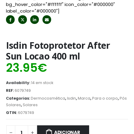
bg_hover_color="#ffffff" icon_color="#000000"
label_color="#000000"]
Isdin Fotoprotetor After
Sun Locao 400 ml
23.95
€
Availability:
14 em stock
REF:
6079749
Categorias:
Dermocosmética
,
Isdin
,
Marca
,
Para o corpo
,
Pós
Solares
,
Solares
GTIN:
6079749
ADICIONAR