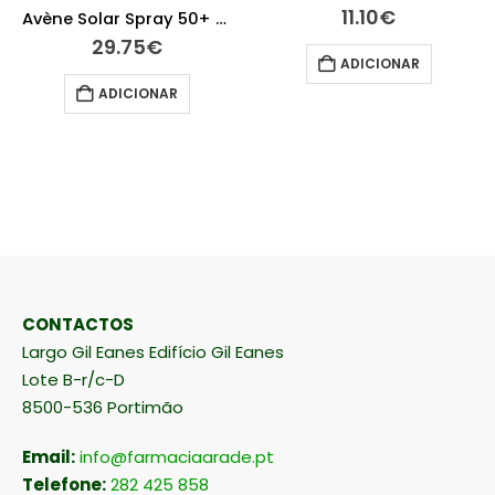
11.10
€
25.95
€
ADICIONAR
LER MAIS
CONTACTOS
Largo Gil Eanes Edifício Gil Eanes
Lote B-r/c-D
8500-536 Portimão
Email:
info@farmaciaarade.pt
Telefone:
282 425 858
(Chamada para a rede fixa nacional)