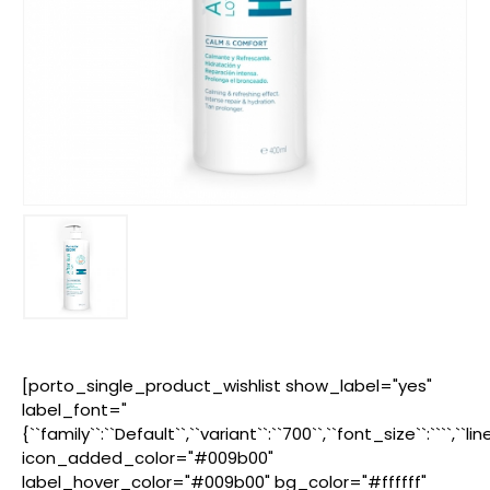
[porto_single_product_wishlist show_label="yes"
label_font="
{``family``:``Default``,``variant``:``700``,``font_size``:````,``l
icon_added_color="#009b00"
label_hover_color="#009b00" bg_color="#ffffff"