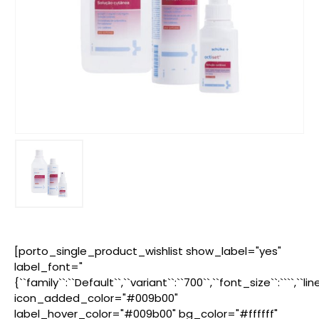
[porto_single_product_wishlist show_label="yes"
label_font="
{``family``:``Default``,``variant``:``700``,``font_size``:````,``l
icon_added_color="#009b00"
label_hover_color="#009b00" bg_color="#ffffff"