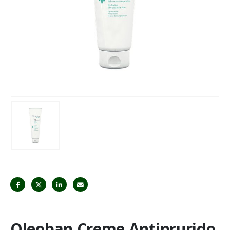
Oleoban Creme Antiprurido