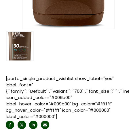
[porto_single_product_wishlist show_label="yes"
label_font="
{``family``:``Default``,``variant``:``700``,``font_size``:````,``l
icon_added_color="#009b00"
label_hover_color="#009b00" bg_color="#ffffff"
bg_hover_color="#ffffff" icon_color="#000000"
label_color="#000000"]