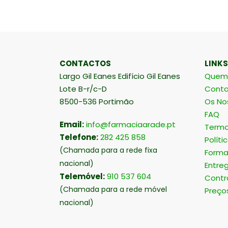
CONTACTOS
LINKS
Largo Gil Eanes Edifício Gil Eanes
Quem
Lote B-r/c-D
Conta
8500-536 Portimão
Os No
FAQ
Email:
info@farmaciaarade.pt
Termo
Telefone:
282 425 858
Políti
(Chamada para a rede fixa
Forma
nacional)
Entre
Telemóvel:
910 537 604
Contr
(Chamada para a rede móvel
Preço
nacional)