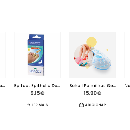
Epitact Epitheliu Dedeira Tm
Epitact Epitheliu Dedeira Tl
Scholl Palmilhas GelActiv saltos muito altos
9.15
€
15.90
€
LER MAIS
ADICIONAR