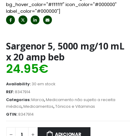
bg_hover_color="#ffffff" icon_color="#000000"
label_color="#000000"]
Sargenor 5, 5000 mg/10 mL
x 20 amp beb
24.95
€
Availability:
30 em stock
REF:
8347914
Categorias:
Marca
,
Medicamento não sujeito a receita
médica
,
Medicamentos
,
Tónicos e Vitaminas
GTIN:
8347914
ADICIONAR