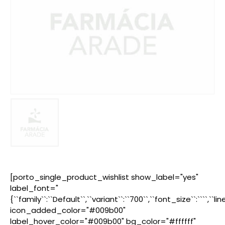
[porto_single_product_wishlist show_label="yes"
label_font="
{``family``:``Default``,``variant``:``700``,``font_size``:````,``l
icon_added_color="#009b00"
label_hover_color="#009b00" bg_color="#ffffff"