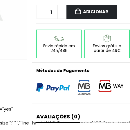
ADICIONAR
Envio rápido em
Envios grátis a
24h/48h
partir de 49€
Métodos de Pagamento
="yes"
AVALIAÇÕES (0)
size``:````,``line_height``:````,``letter_spacing``:````,``text_transf