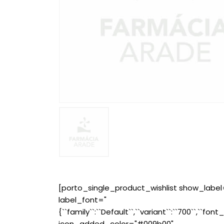
[porto_single_product_wishlist show_label
label_font="
{``family``:``Default``,``variant``:``700``,``font_
icon_added_color="#009b00"