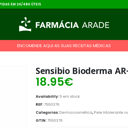
IDAS EM 24/48H ÚTEIS
ENCOMENDE AQUI AS SUAS RECEITAS MÉDICAS
Sensibio Bioderma AR
18.95
€
Availability:
5 em stock
REF:
7550376
Categorias:
Dermocosmética
,
Pele Intolerante 
GTIN:
7550376