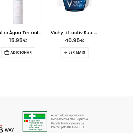
Avène Água Termal 300ml
Vichy Liftactiv Supreme Noite 50 ml
15.95
€
40.95
€
27.
ADICIONAR
LER MAIS
ADIC