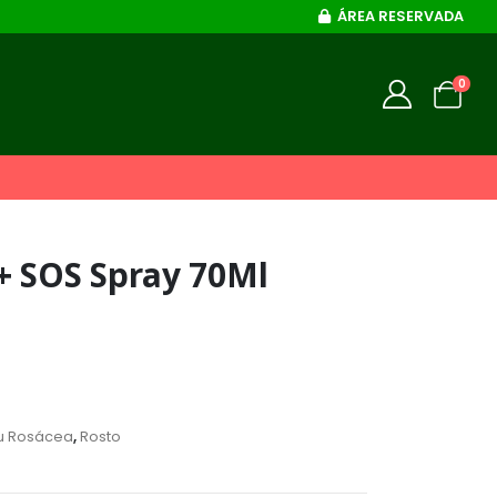
ÁREA RESERVADA
0
+ SOS Spray 70Ml
ou Rosácea
,
Rosto