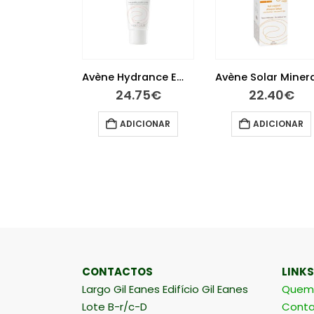
Avène Leite Limpeza 200 ml
Avène Hydrance Emulsão Suave 40 ml
.25
€
24.75
€
22.40
€
ICIONAR
ADICIONAR
ADICIONAR
CONTACTOS
LINKS
Largo Gil Eanes Edifício Gil Eanes
Quem
Lote B-r/c-D
Conta