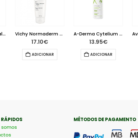
Avène Solar Mineral Leite 50+ 100 ml
Vichy Normaderm Gel Exfoliante 3 em 1 125 ml
A-Derma Cytelium Spray Secante 100 ml
17.10
€
13.95
€
ADICIONAR
ADICIONAR
 RÁPIDOS
MÉTODOS DE PAGAMENTO
 somos
ctos