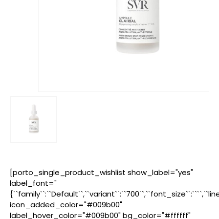
[porto_single_product_wishlist show_label="yes"
label_font="
{``family``:``Default``,``variant``:``700``,``font_size``:````,``l
icon_added_color="#009b00"
label_hover_color="#009b00" bg_color="#ffffff"