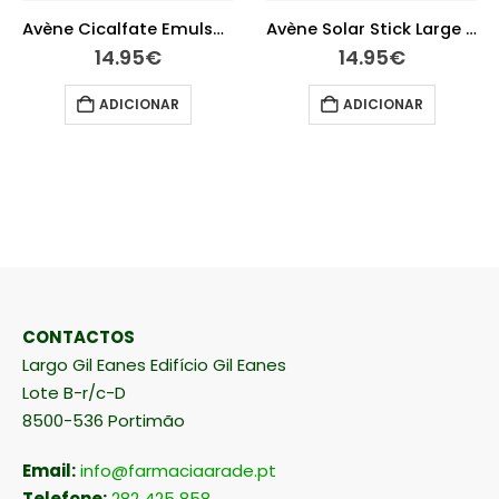
Avène Cicalfate Emulsão 40 ml
Avène Solar Stick Large 50+ 8g
14.95
€
14.95
€
ADICIONAR
ADICIONAR
CONTACTOS
Largo Gil Eanes Edifício Gil Eanes
Lote B-r/c-D
8500-536 Portimão
Email:
info@farmaciaarade.pt
Telefone:
282 425 858