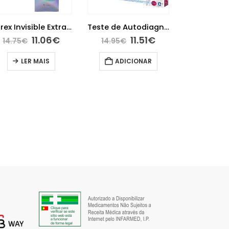
Durex Invisible Extra Lubrificado 12 preservativos
Teste de Autodiagnóstico – Infeção Urinária
11.06
€
11.51
€
14.75
€
14.95
€
LER MAIS
ADICIONAR
20.
ADIC