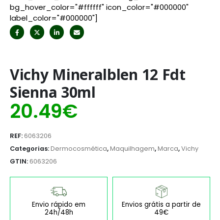
bg_hover_color="#ffffff" icon_color="#000000"
label_color="#000000"]
Vichy Mineralblen 12 Fdt
Sienna 30ml
20.49
€
REF:
6063206
Categorias:
Dermocosmética
,
Maquilhagem
,
Marca
,
Vichy
GTIN:
6063206
Envio rápido em
Envios grátis a partir de
24h/48h
49€