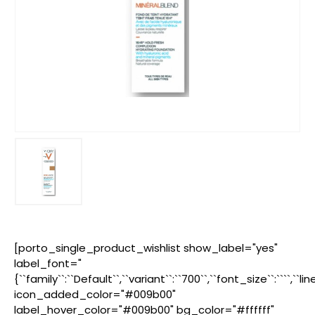
[porto_single_product_wishlist show_label="yes"
label_font="
{``family``:``Default``,``variant``:``700``,``font_size``:````,``l
icon_added_color="#009b00"
label_hover_color="#009b00" bg_color="#ffffff"