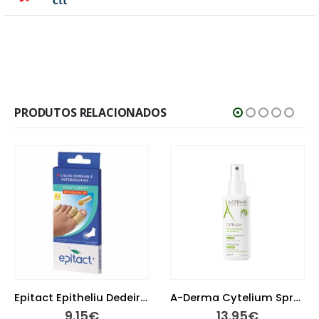
PRODUTOS RELACIONADOS
Epitact Epitheliu Dedeira Tm
A-Derma Cytelium Spray Secante 100 ml
9.15
€
13.95
€