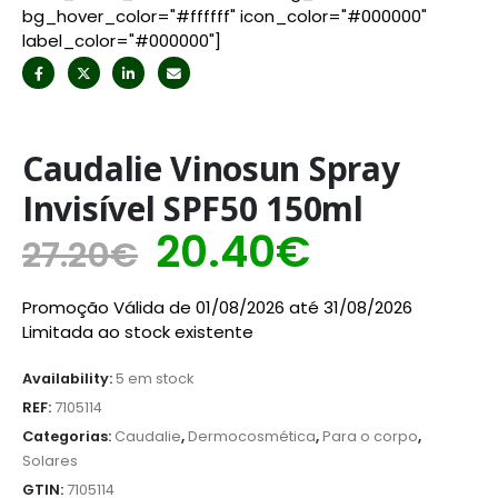
bg_hover_color="#ffffff" icon_color="#000000"
label_color="#000000"]
Caudalie Vinosun Spray
Invisível SPF50 150ml
20.40
€
27.20
€
Promoção Válida de 01/08/2026 até 31/08/2026
Limitada ao stock existente
Availability:
5 em stock
REF:
7105114
Categorias:
Caudalie
,
Dermocosmética
,
Para o corpo
,
Solares
GTIN:
7105114