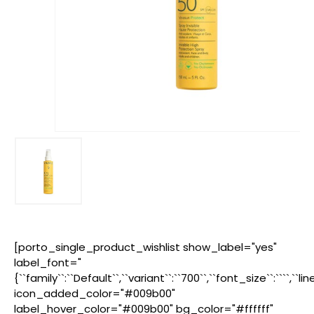
[porto_single_product_wishlist show_label="yes"
label_font="
{``family``:``Default``,``variant``:``700``,``font_size``:````,``l
icon_added_color="#009b00"
label_hover_color="#009b00" bg_color="#ffffff"