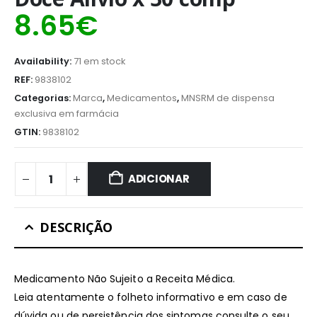
8.65
€
Availability:
71 em stock
REF:
9838102
Categorias:
Marca
,
Medicamentos
,
MNSRM de dispensa
exclusiva em farmácia
GTIN:
9838102
ADICIONAR
DESCRIÇÃO
Medicamento Não Sujeito a Receita Médica.
Leia atentamente o folheto informativo e em caso de
dúvida ou de persistência dos sintomas consulte o seu