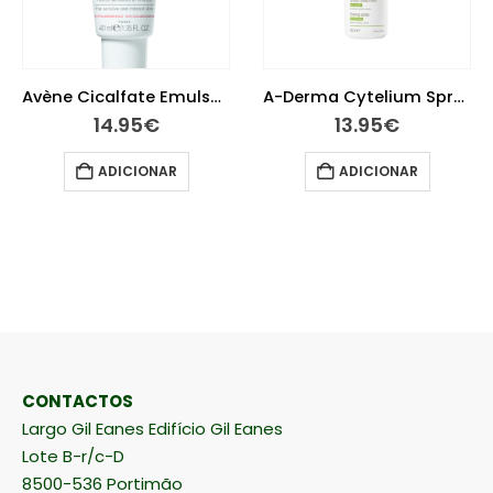
A-Derma Cytelium Spray Secante 100 ml
Avène Emulsão Suave Olhos 10 ml
13.95
€
20.15
€
ADICIONAR
LER MAIS
CONTACTOS
Largo Gil Eanes Edifício Gil Eanes
Lote B-r/c-D
8500-536 Portimão