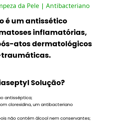
mpeza da Pele | Antibacteriano
o é um antissético
matoses inflamatórias,
pós-atos dermatológicos
s-traumáticas.
iaseptyl Solução?
o antisséptica;
om clorexidina, um antibacteriano
 pois não contém álcool nem conservantes;