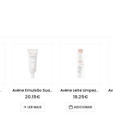
Avène Emulsão Suave Olhos 10 ml
Avène Leite Limpeza 200 ml
Avène Antirougeurs Emulsão 40 ml
19.25
€
24.05
€
ADICIONAR
LER MAIS