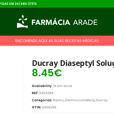
IDAS EM 24/48H ÚTEIS
ENCOMENDE AQUI AS SUAS RECEITAS MÉDICAS
Ducray Diaseptyl Solu
8.45
€
Availability:
14 em stock
REF:
6459289
Categorias:
Banho
,
Dermocosmética
,
Ducray
GTIN:
6459289