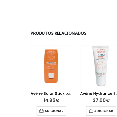
PRODUTOS RELACIONADOS
Avène Solar Stick Large 50+ 8g
Avène Hydrance Emulsão UV Suave 40 ml
.95
€
27.00
€
20.15
€
ICIONAR
ADICIONAR
LER MAIS