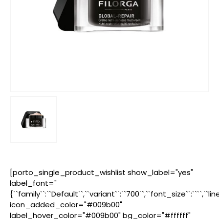
[porto_single_product_wishlist show_label="yes"
label_font="
{``family``:``Default``,``variant``:``700``,``font_size``:````,``l
icon_added_color="#009b00"
label_hover_color="#009b00" bg_color="#ffffff"