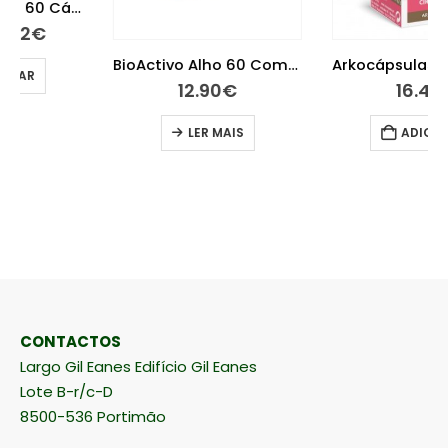
BioActivo Alho 60 Comprimidos
Arkocápsulas Alho 45 cápsulas
12.90
€
16.45
€
LER MAIS
ADICIONAR
CONTACTOS
Largo Gil Eanes Edifício Gil Eanes
Lote B-r/c-D
8500-536 Portimão