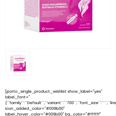
[porto_single_product_wishlist show_label="yes"
label_font="
{``family``:``Default``,``variant``:``700``,``font_size``:````,``l
icon_added_color="#009b00"
label_hover_color="#009b00" bg_color="#ffffff"