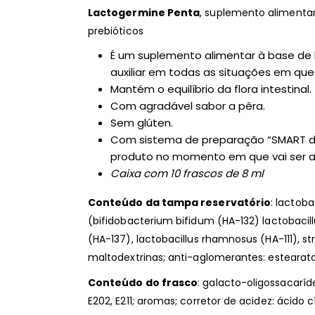
Lactogermine Penta
, suplemento alimenta
prebióticos
É um suplemento alimentar à base de b
auxiliar em todas as situações em que é
Mantém o equilíbrio da flora intestinal.
Com agradável sabor a pêra.
Sem glúten.
Com sistema de preparação “SMART de
produto no momento em que vai ser a
Caixa com 10 frascos de 8 ml
Conteúdo da tampa reservatório
: lactob
(bifidobacterium bifidum (HA-132) lactobacillu
(HA-137), lactobacillus rhamnosus (HA-111), s
maltodextrinas; anti-aglomerantes: estearato 
Conteúdo do frasco
: galacto-oligossacaríd
E202, E211; aromas; corretor de acidez: ácido cí