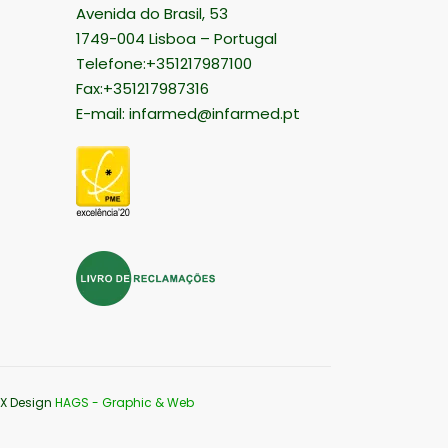
Avenida do Brasil, 53
1749-004 Lisboa – Portugal
Telefone:+351217987100
Fax:+351217987316
E-mail:
infarmed@infarmed.pt
UX Design
HAGS - Graphic & Web