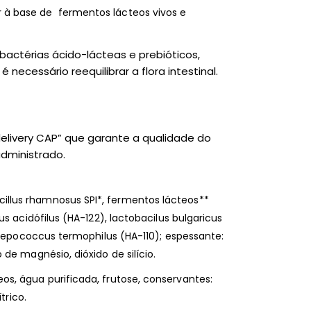
r à base de fermentos lácteos vivos e
actérias ácido-lácteas e prebióticos,
 necessário reequilibrar a flora intestinal.
livery CAP” que garante a qualidade do
dministrado.
acillus rhamnosus SPI*, fermentos lácteos**
s acidófilus (HA-122), lactobacilus bulgaricus
trepococcus termophilus (HA-110); espessante:
de magnésio, dióxido de silício.
eos, água purificada, frutose, conservantes:
trico.