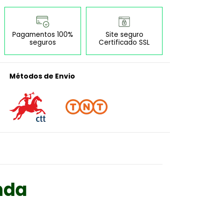
Pagamentos 100%
Site seguro
seguros
Certificado SSL
Métodos de Envio
nda
orm``:````}"