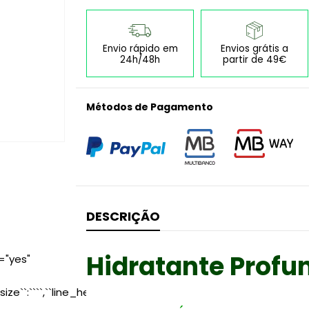
Envio rápido em
Envios grátis a
24h/48h
partir de 49€
Métodos de Pagamento
DESCRIÇÃO
Hidratante Profu
="yes"
size``:````,``line_height``:````,``letter_spacing``:````,``text_transf