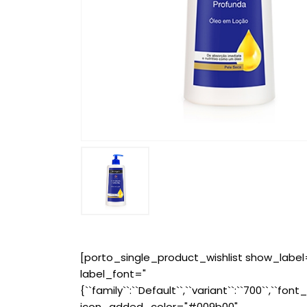
[porto_single_product_wishlist show_label
label_font="
{``family``:``Default``,``variant``:``700``,``font_
icon_added_color="#009b00"