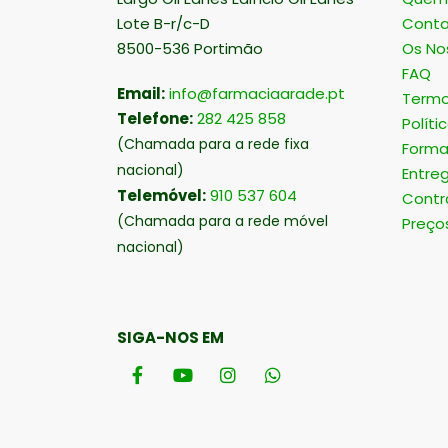
Lote B-r/c-D
Conta
8500-536 Portimão
Os No
FAQ
Email:
info@farmaciaarade.pt
Termo
Telefone:
282 425 858
Políti
(Chamada para a rede fixa
Forma
nacional)
Entre
Telemóvel:
910 537 604
Contr
(Chamada para a rede móvel
Preço
nacional)
SIGA-NOS EM