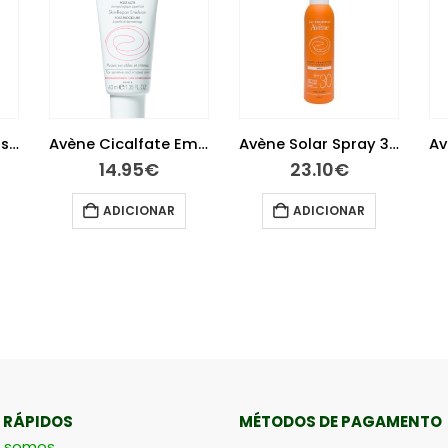
Avène Cicalfate Emulsão 40 ml
Avène Solar Spray 30+ 200 ml
Avène Solar Mineral Leite 50+ 100 ml
23.10
€
22.40
€
ADICIONAR
ADICIONAR
 RÁPIDOS
MÉTODOS DE PAGAMENTO
 somos