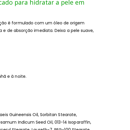
cado para hidratar a pele em
ção é formulado com um óleo de origem
osa e de absorção imediata. Deixa a pele suave,
hã e à noite.
laeis Guineensis Oil, Sorbitan Stearate,
samum Indicum Seed Oil, 013-14 Isoparaffin,
yceryl Stearate, Laureth-7, PEG-100 Stearate,