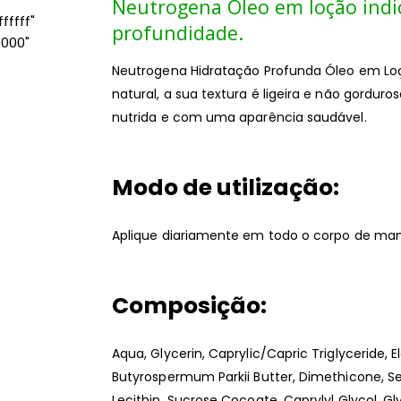
Neutrogena Óleo em loção indi
ffff"
profundidade.
0000"
Neutrogena Hidratação Profunda Óleo em Lo
natural, a sua textura é ligeira e não gordur
nutrida e com uma aparência saudável.
Modo de utilização:
Aplique diariamente em todo o corpo de man
Composição:
Aqua, Glycerin, Caprylic/Capric Triglyceride, E
Butyrospermum Parkii Butter, Dimethicone, Se
Lecithin, Sucrose Cocoate, Caprylyl Glycol, Gl