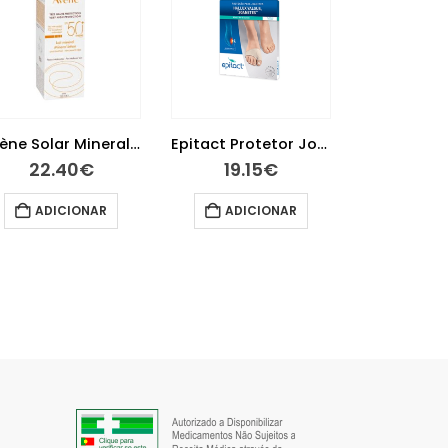
Epitact Protetor Joanetes Tamanho M
Avène Água Termal 300ml
19.15
€
15.95
€
27.
ADICIONAR
ADICIONAR
LER