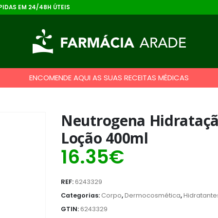
IDAS EM 24/48H ÚTEIS
ENCOMENDE AQUI AS SUAS RECEITAS MÉDICAS
Neutrogena Hidrataçã
Loção 400ml
16.35
€
REF:
6243329
Categorias:
Corpo
,
Dermocosmética
,
Hidratante
GTIN:
6243329